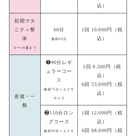
込）
初期マタ
ニティ整
60分
1回 10,000円（税
体
込）
施術60分
※〜16週まで
❶90分レギ
1回 9,500円（税
ュラーコー
込）
ス
6回 53,000円（税
施術75分＋エクサ
込）
産後・一
サイズ
般
❷110分ロン
1回 12,000円（税
グコース
込）
6回 68,000円（税
施術90分＋エクサ