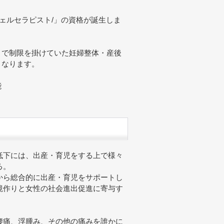
シェルセラピスト/」の資格が誕生しま
まで制限を掛けていた妊婦整体・産後
くなります。
能
低下には、出産・育児をする上で様々
る。
から総合的に出産・育児をサポートし
境作りと女性の社会進出促進に寄与す
腰痛、浮腫み、その他の痛みを誰かに