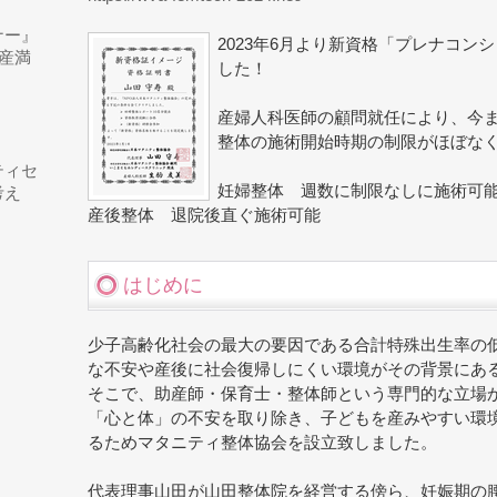
ナー』
2023年6月より新資格「プレナコン
出産満
した！
』
産婦人科医師の顧問就任により、今
整体の施術開始時期の制限がほぼな
ティセ
妊婦整体 週数に制限なしに施術可
考え
産後整体 退院後直ぐ施術可能
はじめに
少子高齢化社会の最大の要因である合計特殊出生率の
な不安や産後に社会復帰しにくい環境がその背景にあ
そこで、助産師・保育士・整体師という専門的な立場
「心と体」の不安を取り除き、子どもを産みやすい環
るためマタニティ整体協会を設立致しました。
代表理事山田が山田整体院を経営する傍ら、妊娠期の