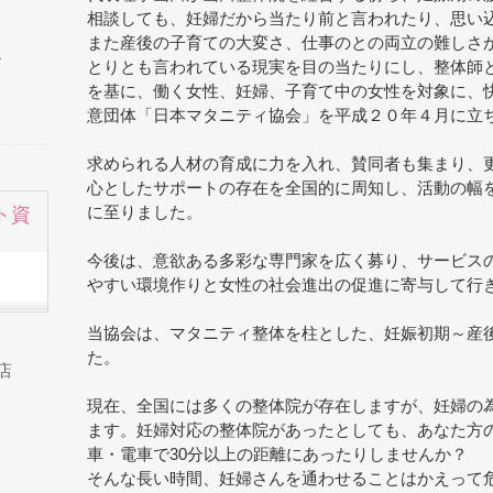
相談しても、妊婦だから当たり前と言われたり、思い
また産後の子育ての大変さ、仕事のとの両立の難しさか
ー
とりとも言われている現実を目の当たりにし、整体師
を基に、働く女性、妊婦、子育て中の女性を対象に、
意団体「日本マタニティ協会」を平成２０年４月に立
求められる人材の育成に力を入れ、賛同者も集まり、
心としたサポートの存在を全国的に周知し、活動の幅
ト資
に至りました。
今後は、意欲ある多彩な専門家を広く募り、サービス
やすい環境作りと女性の社会進出の促進に寄与して行
当協会は、マタニティ整体を柱とした、妊娠初期～産
た。
店
現在、全国には多くの整体院が存在しますが、妊婦の
ます。妊婦対応の整体院があったとしても、あなた方
車・電車で30分以上の距離にあったりしませんか？
そんな長い時間、妊婦さんを通わせることはかえって