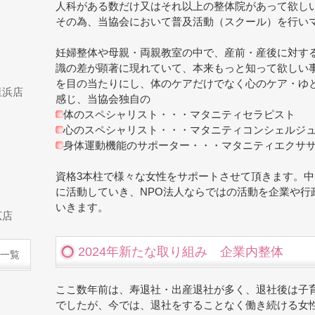
人科がある数だけ又はそれ以上の整体院があって欲し
その為、当協会において普及活動（スクール）を行い
妊婦整体や母親・両親教室の中で、産前・産後に対す
識の差が顕著に現れていて、本来もっと知って欲しい
を目の当たりにし、体のケアだけでなく心のケア・ゆ
里浜店
感じ、当協会独自の
体のスペシャリスト・・・マタニティセラピスト
心のスペシャリスト・・・マタニティコンシェルジ
身体運動機能のサポーター・・・マタニティエクサ
資格3本柱で様々な女性をサポートさせて頂きます。
に活動していき、NPO法人ならではの活動を企業や行
いきます。
広店
2024年新たな取り組み 企業内整体
一覧
ここ数年前は、寿退社・出産退社が多く、退社後は子
でしたが、今では、退社をすることなく働き続ける女