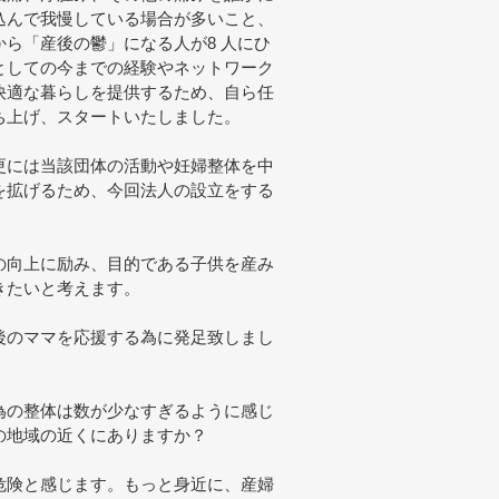
込んで我慢している場合が多いこと、
ら「産後の鬱」になる人が8 人にひ
としての今までの経験やネットワーク
快適な暮らしを提供するため、自ら任
ち上げ、スタートいたしました。
更には当該団体の活動や妊婦整体を中
を拡げるため、今回法人の設立をする
の向上に励み、目的である子供を産み
きたいと考えます。
後のママを応援する為に発足致しまし
為の整体は数が少なすぎるように感じ
の地域の近くにありますか？
危険と感じます。もっと身近に、産婦