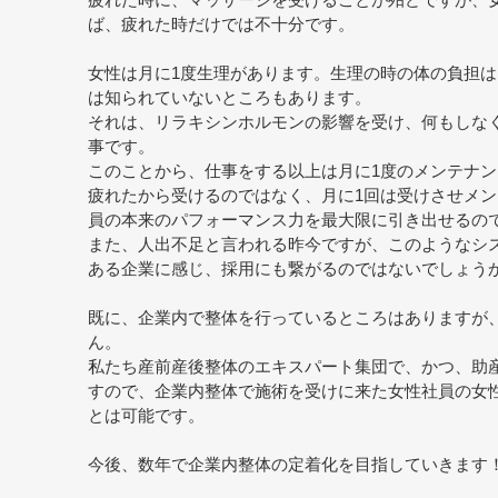
疲れた時に、マッサージを受けることが殆どですが、
ば、疲れた時だけでは不十分です。
女性は月に1度生理があります。生理の時の体の負担は
は知られていないところもあります。
それは、リラキシンホルモンの影響を受け、何もしな
事です。
このことから、仕事をする以上は月に1度のメンテナ
疲れたから受けるのではなく、月に1回は受けさせメ
員の本来のパフォーマンス力を最大限に引き出せるの
また、人出不足と言われる昨今ですが、このようなシ
ある企業に感じ、採用にも繋がるのではないでしょう
既に、企業内で整体を行っているところはありますが
ん。
私たち産前産後整体のエキスパート集団で、かつ、助
すので、企業内整体で施術を受けに来た女性社員の女
とは可能です。
今後、数年で企業内整体の定着化を目指していきます