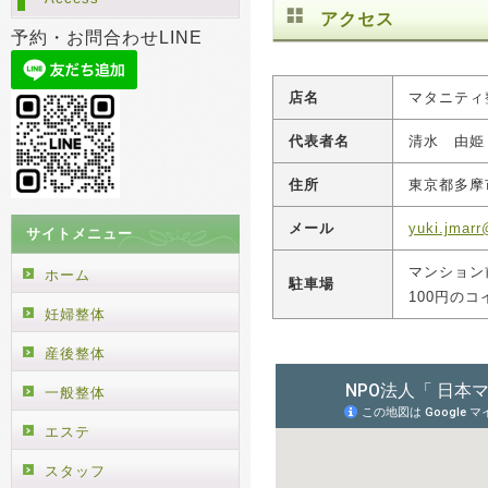
アクセス
予約・お問合わせLINE
店名
マタニティ
代表者名
清水 由姫
住所
東京都多摩市
メール
yuki.jmar
サイトメニュー
マンション
ホーム
駐車場
100円の
妊婦整体
産後整体
一般整体
エステ
スタッフ