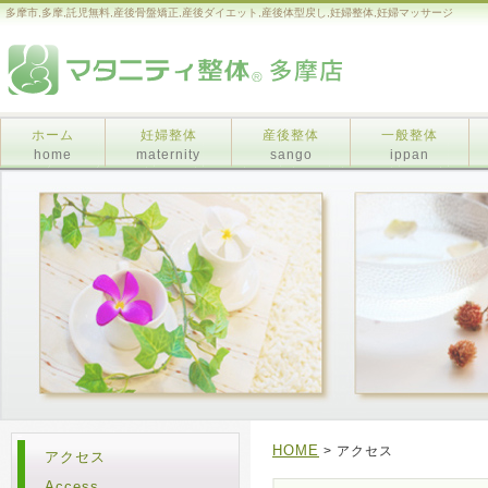
多摩市,多摩,託児無料,産後骨盤矯正,産後ダイエット,産後体型戻し,妊婦整体,妊婦マッサージ
ホーム
妊婦整体
産後整体
一般整体
home
maternity
sango
ippan
HOME
> アクセス
アクセス
Access