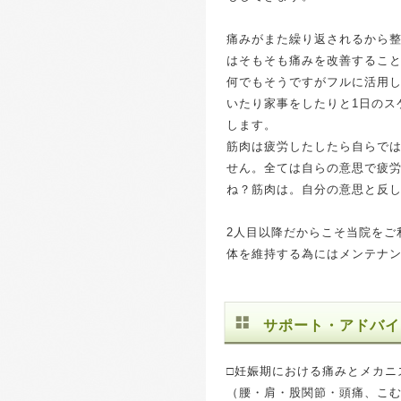
痛みがまた繰り返されるから
はそもそも痛みを改善するこ
何でもそうですがフルに活用
いたり家事をしたりと1日のス
します。
筋肉は疲労したしたら自らで
せん。全ては自らの意思で疲
ね？筋肉は。自分の意思と反
2人目以降だからこそ当院をご
体を維持する為にはメンテナ
サポート・アドバイ
□妊娠期における痛みとメカニ
（腰・肩・股関節・頭痛、こ