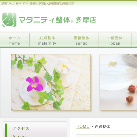
調布,永山,橋本,府中,妊婦お尻痛い,妊婦腰痛,妊婦頭痛
ホーム
妊婦整体
産後整体
一般整体
home
maternity
sango
ippan
HOME
> 妊婦整体
アクセス
Access