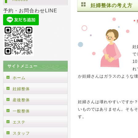
妊婦整体の考え方
予約・お問合わせLINE
＊
妊
で
1
サイトメニュー
れ
か妊婦さんはガラスのような
ホーム
妊婦整体
産後整体
妊婦さんは壊れやすいですか
いものではありません。そも
一般整体
す。
エステ
スタッフ