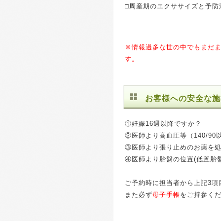
□周産期のエクササイズと予防
※情報過多な世の中でもまだ
す。
お客様への安全な施
①妊娠16週以降ですか？
②医師より高血圧等（140/9
③医師より張り止めのお薬を
④医師より胎盤の位置(低置胎
ご予約時に担当者から上記3項
また必ず
母子手帳
をご持参く